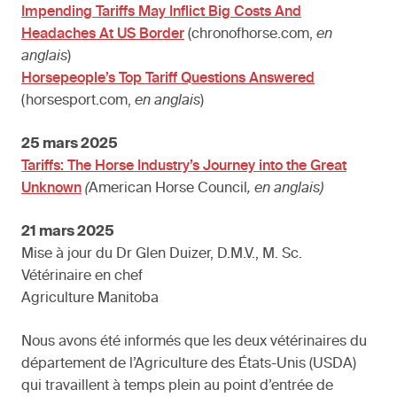
Impending Tariffs May Inflict Big Costs And
Headaches At US Border
(chronofhorse.com,
en
anglais
)
Horsepeople’s Top Tariff Questions Answered
(horsesport.com,
en anglais
)
25 mars 2025
Tariffs: The Horse Industry’s Journey into the Great
Unknown
(
American Horse Council
, en anglais)
21 mars 2025
Mise à jour du Dr Glen Duizer, D.M.V., M. Sc.
Vétérinaire en chef
Agriculture Manitoba
Nous avons été informés que les deux vétérinaires du
département de l’Agriculture des États-Unis (USDA)
qui travaillent à temps plein au point d’entrée de