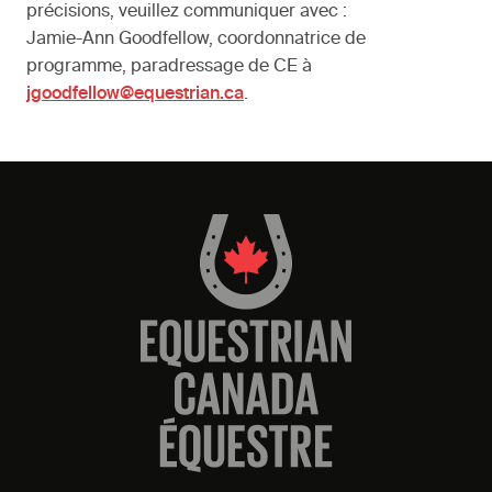
précisions, veuillez communiquer avec :
Jamie-Ann Goodfellow, coordonnatrice de
programme, paradressage de CE à
jgoodfellow@equestrian.ca
.