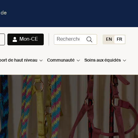
 de
Mon-CE
EN
FR
port de haut niveau
Communauté
Soins aux équidés