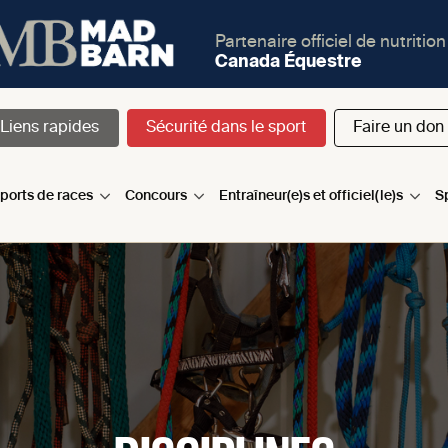
Partenaire officiel de nutrition
Canada Équestre
Liens rapides
Sécurité dans le sport
Faire un don
sports de races
Concours
Entraîneur(e)s et officiel(le)s
S