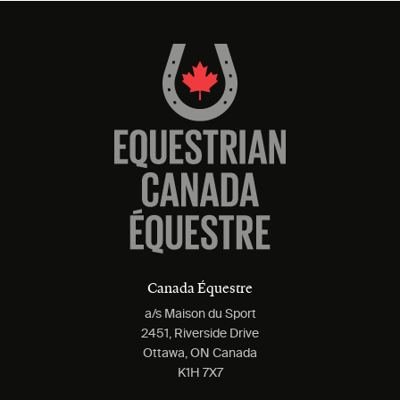
Canada Équestre
a/s Maison du Sport
2451, Riverside Drive
Ottawa, ON Canada
K1H 7X7