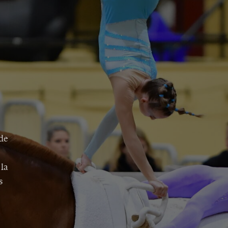
 de
 la
s