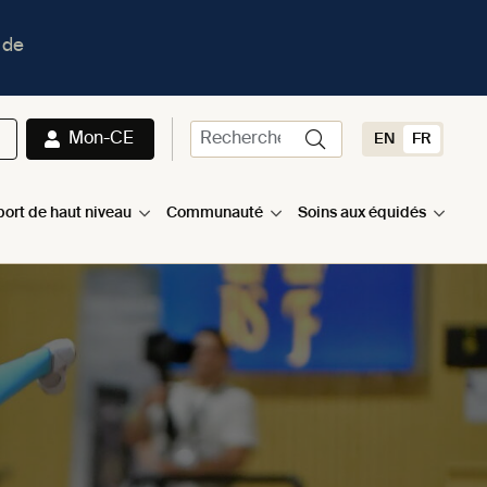
 de
Mon-CE
EN
FR
port de haut niveau
Communauté
Soins aux équidés