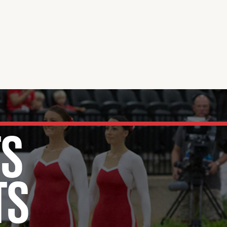
TS
TS