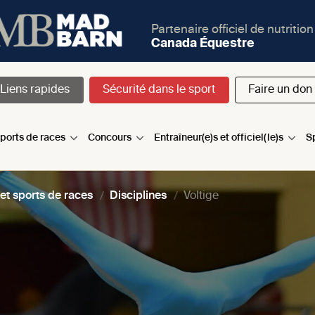
Partenaire officiel de nutrition
Canada Équestre
Liens rapides
Sécurité dans le sport
Faire un don
sports de races
Concours
Entraîneur(e)s et officiel(le)s
S
 et sports de races
Disciplines
Voltige