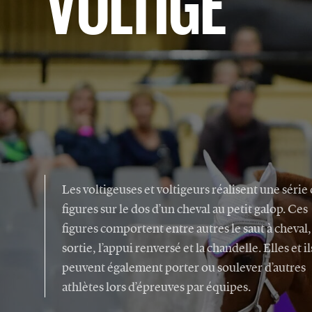
SPORT DE HAUT NIVEAU
Sécurité Dans Le Sport
Trouver Un(e) Entraîneur(e)
COMITÉ DE VOLTIGE De
CANADA ÉQUESTRE
Les voltigeuses et voltigeurs réalisent une série
figures sur le dos d’un cheval au petit galop. Ces
figures comportent entre autres le saut à cheval,
sortie, l’appui renversé et la chandelle. Elles et il
peuvent également porter ou soulever d’autres
athlètes lors d’épreuves par équipes.