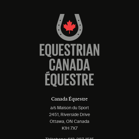
Canada Équestre
a/s Maison du Sport
2451, Riverside Drive
Ottawa, ON Canada
K1H 7X7