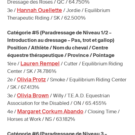
Dressage des Roses / QC / 64.750%
Hannah Ouellette
3e /
/ Jordie / Equilibrium
Therapeutic Riding / SK / 62.500%
Catégorie #5 (Paradressage de Niveau 1/2 –
Introduction au dressage – Pas, trot et gallop)
Position / Athlète / Nom du cheval / Centre
équestre thérapeutique / Province / Pointage
Lauren Rempel
1ère /
/ Cutter / Equilibrium Riding
Center / SK / 74.786%
Olivia Protz
2e /
/ Smoke / Equilibrium Riding Center
/ SK / 67.413%
Olivia Brown
3e /
/ Willy / T.E.A.D. Equestrian
Association for the Disabled / ON / 65.455%
Margaret Corkum Abando
4e /
/ Closing Time /
Horses at Work / NS / 63.182%
Catégorie #6 (Paradressage de Niveau 3 –