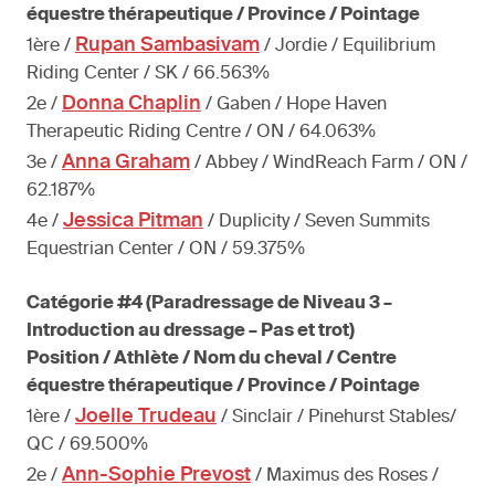
équestre thérapeutique / Province / Pointage
Rupan Sambasivam
1ère /
/ Jordie / Equilibrium
Riding Center / SK / 66.563%
Donna Chaplin
2e /
/ Gaben / Hope Haven
Therapeutic Riding Centre / ON / 64.063%
Anna Graham
3e /
/ Abbey / WindReach Farm / ON /
62.187%
Jessica Pitman
4e /
/ Duplicity / Seven Summits
Equestrian Center / ON / 59.375%
Catégorie #4 (Paradressage de Niveau 3 –
Introduction au dressage – Pas et trot)
Position / Athlète / Nom du cheval / Centre
équestre thérapeutique / Province / Pointage
Joelle Trudeau
1ère /
/ Sinclair / Pinehurst Stables/
QC / 69.500%
Ann-Sophie Prevost
2e /
/ Maximus des Roses /