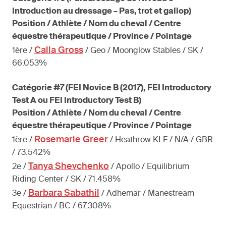
Introduction au dressage – Pas, trot et gallop)
Position / Athlète / Nom du cheval / Centre
équestre thérapeutique / Province / Pointage
Calla Gross
1ère /
/ Geo / Moonglow Stables / SK /
66.053%
Catégorie #7 (FEI Novice B (2017), FEI Introductory
Test A ou FEI Introductory Test B)
Position / Athlète / Nom du cheval / Centre
équestre thérapeutique / Province / Pointage
Rosemarie Greer
1ère /
/ Heathrow KLF / N/A / GBR
/ 73.542%
Tanya Shevchenko
2e /
/ Apollo / Equilibrium
Riding Center / SK / 71.458%
Barbara Sabathil
3e /
/ Adhemar / Manestream
Equestrian / BC / 67.308%