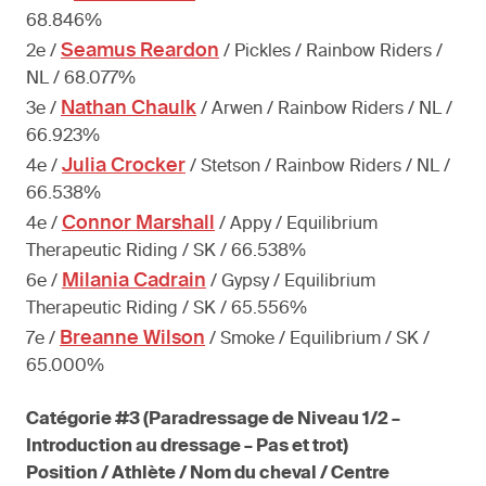
68.846%
Seamus Reardon
2e /
/ Pickles / Rainbow Riders /
NL / 68.077%
Nathan Chaulk
3e /
/ Arwen / Rainbow Riders / NL /
66.923%
Julia Crocker
4e /
/ Stetson / Rainbow Riders / NL /
66.538%
Connor Marshall
4e /
/ Appy / Equilibrium
Therapeutic Riding / SK / 66.538%
Milania Cadrain
6e /
/ Gypsy / Equilibrium
Therapeutic Riding / SK / 65.556%
Breanne Wilson
7e /
/ Smoke / Equilibrium / SK /
65.000%
Catégorie #3 (Paradressage de Niveau 1/2 –
Introduction au dressage – Pas et trot)
Position / Athlète / Nom du cheval / Centre