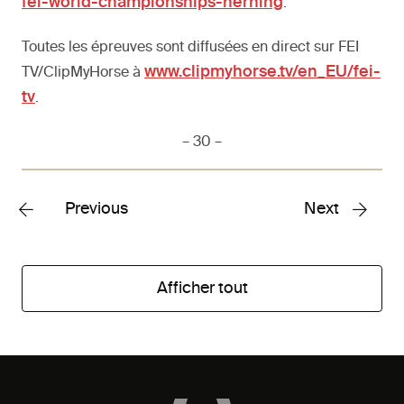
fei-world-championships-herning
.
Toutes les épreuves sont diffusées en direct sur FEI
www.clipmyhorse.tv/en_EU/fei-
TV/ClipMyHorse à
tv
.
– 30 –
Previous
Next
Afficher tout