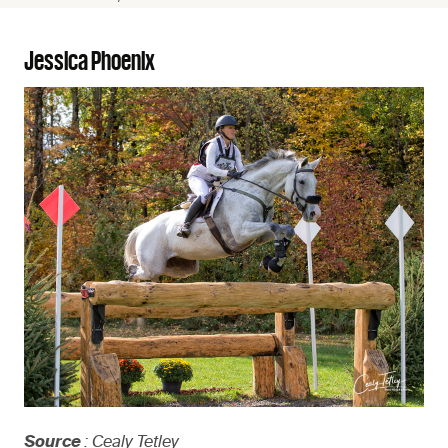
Jessica Phoenix
Source
: Cealy Tetley