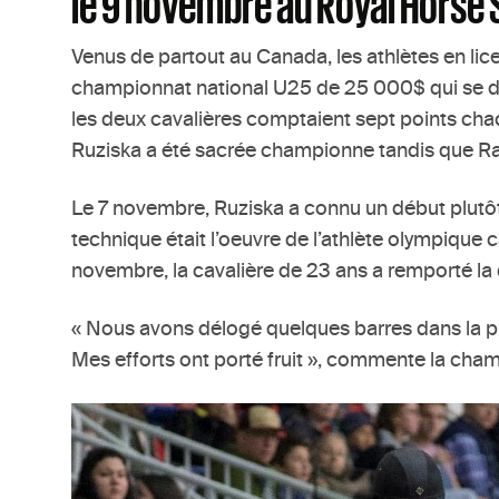
le 9 novembre au Royal Horse 
Venus de partout au Canada, les athlètes en lic
championnat national U25 de 25 000$ qui se déro
les deux cavalières comptaient sept points chac
Ruziska a été sacrée championne tandis que Ray
Le 7 novembre, Ruziska a connu un début plutôt
technique était l’oeuvre de l’athlète olympique
novembre, la cavalière de 23 ans a remporté l
« Nous avons délogé quelques barres dans la prem
Mes efforts ont porté fruit », commente la ch