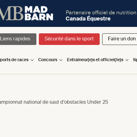
Partenaire officiel de nutrition
Canada Équestre
Liens rapides
Sécurité dans le sport
Faire un don
sports de races
Concours
Entraîneur(e)s et officiel(le)s
S
mpionnat national de saut d’obstacles Under 25