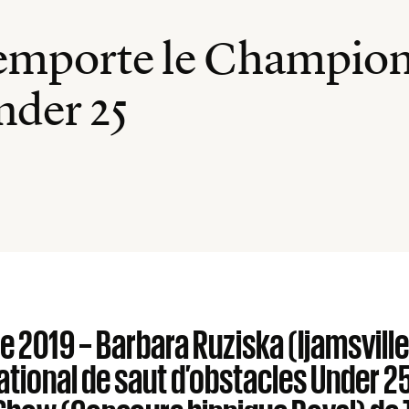
emporte le Champion
nder 25
 2019 – Barbara Ruziska (Ijamsville,
tional de saut d’obstacles Under 2