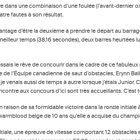
re dans une combinaison d’une foulée (l’avant-dernier o
atre fautes à son résultat.
vantage d’être la deuxième à prendre le départ au barrag
meilleur temps (38,16 secondes), deux barres heurtées lui
ssais le rêve de concourir dans le cadre de ce fabuleux
ète de l’Équipe canadienne de saut d’obstacles, Erynn Bal
 je venais aussi de temps à autre lorsque j’étais Junior. 
ontre aux concours d’ici sont très accueillants. C’est t
en raison de sa formidable victoire dans la ronde initi
ne warmblood belge de 10 ans qu’elle a acquise du cham
tiale, une épreuve de vitesse comportant 12 obstacles e