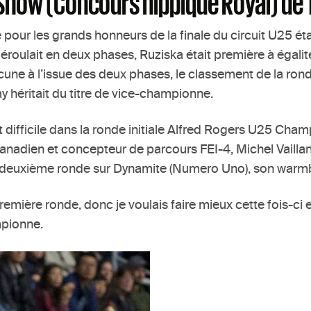
Show (Concours hippique Royal) de T
e pour les grands honneurs de la finale du circuit U25 é
ulait en deux phases, Ruziska était première à égalité 
une à l’issue des deux phases, le classement de la ronde
 héritait du titre de vice-championne.
 difficile dans la ronde initiale Alfred Rogers U25 Cha
 canadien et concepteur de parcours FEI-4, Michel Vailla
a deuxième ronde sur Dynamite (Numero Uno), son warmb
ière ronde, donc je voulais faire mieux cette fois-ci et
ampionne.