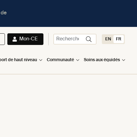
 de
Mon-CE
EN
FR
port de haut niveau
Communauté
Soins aux équidés