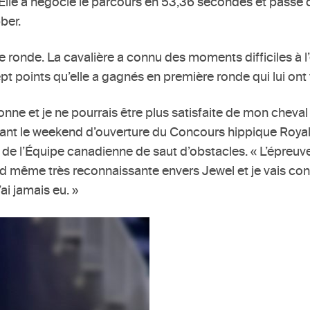
lle a négocié le parcours en 53,36 secondes et passé de
ber.
 ronde. La cavalière a connu des moments difficiles à l’
s sept points qu’elle a gagnés en première ronde qui lui on
ne et je ne pourrais être plus satisfaite de mon cheval »
t le weekend d’ouverture du Concours hippique Royal (1
 de l’Équipe canadienne de saut d’obstacles. « L’épreuv
and même très reconnaissante envers Jewel et je vais con
’ai jamais eu. »