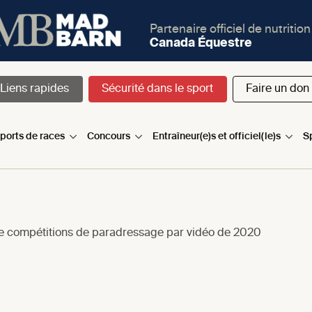
Partenaire officiel de nutrition
Canada Équestre
Liens rapides
Sécurité dans le sport
Faire un don
sports de races
Concours
Entraîneur(e)s et officiel(le)s
S
de compétitions de paradressage par vidéo de 2020