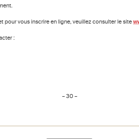
ment.
 pour vous inscrire en ligne, veuillez consulter le site
ww
cter :
– 30 –