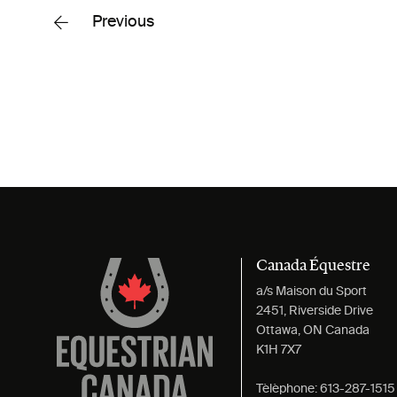
Previous
Canada Équestre
a/s Maison du Sport
2451, Riverside Drive
Ottawa, ON Canada
K1H 7X7
Tèlèphone:
613-287-1515