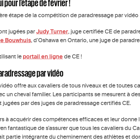
pour l’étape de février !
ère étape de la compétition de paradressage par vidé
ront jugées par
Judy Turner
, juge certifiée CE de para
e Bouwhuis
, d’Oshawa en Ontario, une juge de paradre
ilisant le
portail en ligne
de CE !
paradressage par vidéo
éo offre aux cavaliers de tous niveaux et de toutes caté
ec un cheval familier. Les participants se mesurent à des
t jugées par des juges de paradressage certifiés CE.
rs à acquérir des compétences efficaces et leur donne
oyen fantastique de s’assurer que tous les cavaliers du 
ait partie intégrante du cheminement des athlètes et do