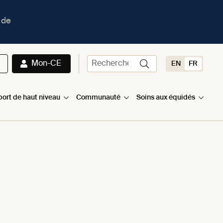
 de
Mon-CE
EN
FR
port de haut niveau
Communauté
Soins aux équidés