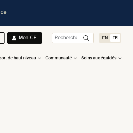
 de
Mon-CE
EN
FR
port de haut niveau
Communauté
Soins aux équidés