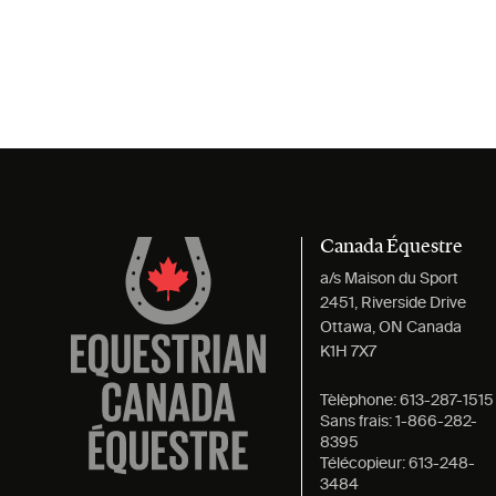
Canada Équestre
a/s Maison du Sport
2451, Riverside Drive
Ottawa, ON Canada
K1H 7X7
Tèlèphone:
613-287-1515
Sans frais:
1-866-282-
8395
Télécopieur:
613-248-
3484