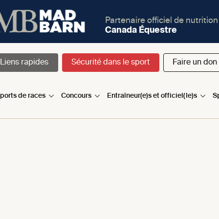
Partenaire officiel de nutrition
Canada Équestre
Liens rapides
Sécurité dans le sport
Faire un don
sports de races
Concours
Entraîneur(e)s et officiel(le)s
S