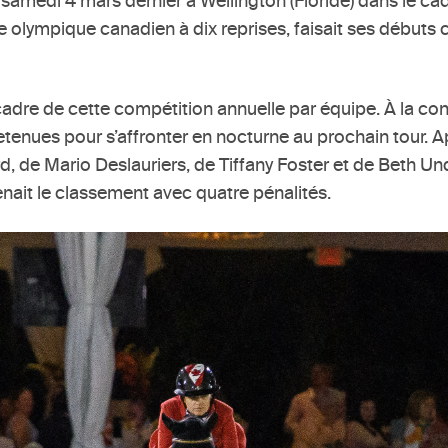
amedi 4 mars dernier à Wellington (Floride) dans le cadr
lète olympique canadien à dix reprises, faisait ses débu
 cadre de cette compétition annuelle par équipe. À la co
 retenues pour s’affronter en nocturne au prochain tour.
de Mario Deslauriers, de Tiffany Foster et de Beth Under
menait le classement avec quatre pénalités.