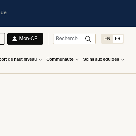
 de
Mon-CE
EN
FR
port de haut niveau
Communauté
Soins aux équidés