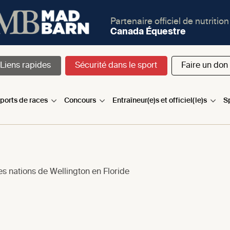
Partenaire officiel de nutrition
Canada Équestre
Liens rapides
Sécurité dans le sport
Faire un don
sports de races
Concours
Entraîneur(e)s et officiel(le)s
S
 nations de Wellington en Floride