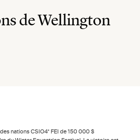
ns de Wellington
 des nations CSIO4* FEI de 150 000 $