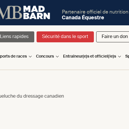
Partenaire officiel de nutrition
Canada Équestre
Liens rapides
Sécurité dans le sport
Faire un don
sports de races
Concours
Entraîneur(e)s et officiel(le)s
S
queluche du dressage canadien