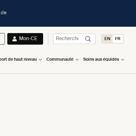
 de
Mon-CE
EN
FR
port de haut niveau
Communauté
Soins aux équidés