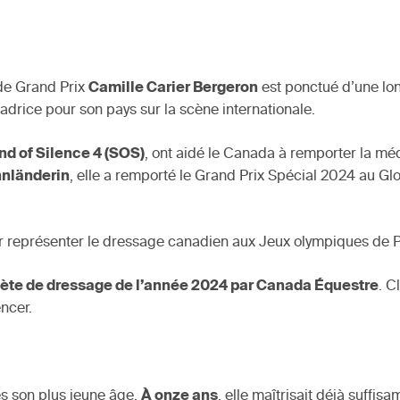
 de Grand Prix
Camille Carier Bergeron
est ponctué d’une lon
ice pour son pays sur la scène internationale.
d of Silence 4 (SOS)
, ont aidé le Canada à remporter la mé
nnländerin
, elle a remporté le Grand Prix Spécial 2024 au Gl
ur représenter le dressage canadien aux Jeux olympiques de P
lète de dressage de l’année 2024 par Canada Équestre
. C
ncer.
ès son plus jeune âge.
À onze ans
, elle maîtrisait déjà suff