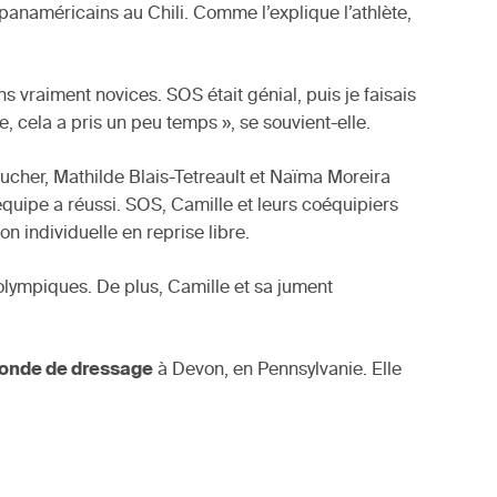
 panaméricains au Chili. Comme l’explique l’athlète,
s vraiment novices. SOS était génial, puis je faisais
e, cela a pris un peu temps », se souvient-elle.
cher, Mathilde Blais-Tetreault et Naïma Moreira
’équipe a réussi. SOS, Camille et leurs coéquipiers
n individuelle en reprise libre.
olympiques. De plus, Camille et sa jument
monde de dressage
à Devon, en Pennsylvanie. Elle