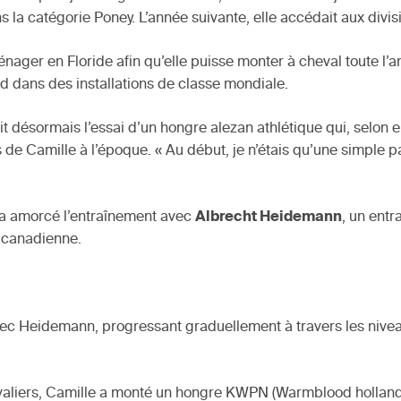
s la catégorie Poney. L’année suivante, elle accédait aux divi
énager en Floride afin qu’elle puisse monter à cheval toute l’a
d dans des installations de classe mondiale.
it désormais l’essai d’un hongre alezan athlétique qui, selon e
 de Camille à l’époque. « Au début, je n’étais qu’une simple 
t a amorcé l’entraînement avec
Albrecht Heidemann
, un ent
e canadienne.
 avec Heidemann, progressant graduellement à travers les niv
valiers, Camille a monté un hongre KWPN (Warmblood hollanda