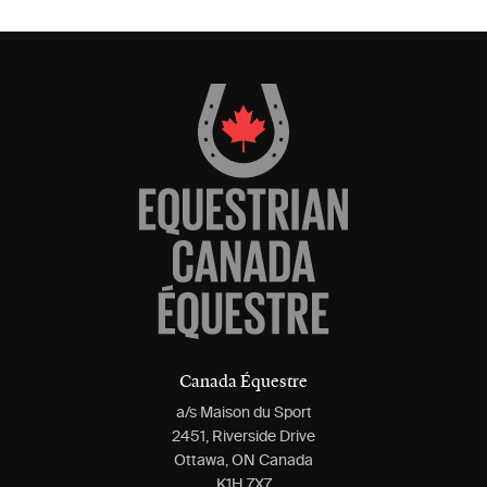
Canada Équestre
a/s Maison du Sport
2451, Riverside Drive
Ottawa, ON Canada
K1H 7X7