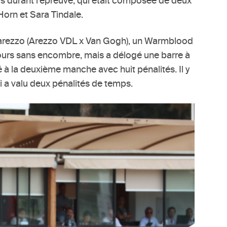
s durant l’épreuve, qui était composée de deux
Horn et Sara Tindale.
e Farezzo (Arezzo VDL x Van Gogh), un Warmblood
cours sans encombre, mais a délogé une barre à
é à la deuxième manche avec huit pénalités. Il y
i a valu deux pénalités de temps.