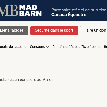
Partenaire officiel de nutrition
Canada Équestre
Liens rapides
Sécurité dans le sport
Faire un don
sports de races
Concours
Entraîneur(e)s et officiel(le)s
S
bstacles en concours au Maroc