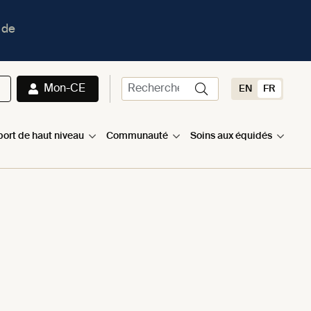
 de
Mon-CE
EN
FR
port de haut niveau
Communauté
Soins aux équidés