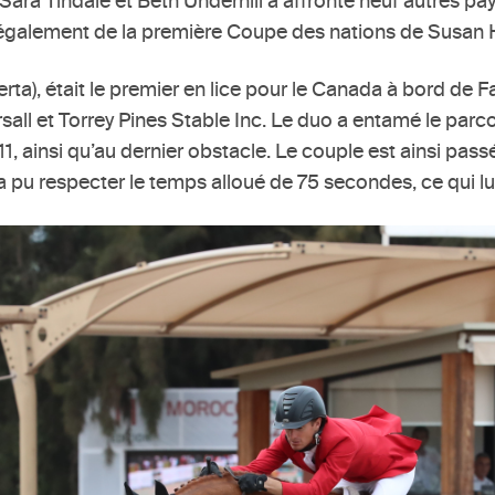
ra Tindale et Beth Underhill a affronté neuf autres pay
ait également de la première Coupe des nations de Susan 
erta), était le premier en lice pour le Canada à bord d
all et Torrey Pines Stable Inc. Le duo a entamé le par
1, ainsi qu’au dernier obstacle. Le couple est ainsi pass
a pu respecter le temps alloué de 75 secondes, ce qui lu