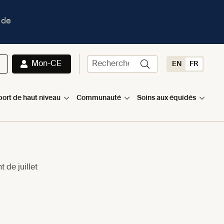
 de
Mon-CE
EN
FR
port de haut niveau
Communauté
Soins aux équidés
de juillet