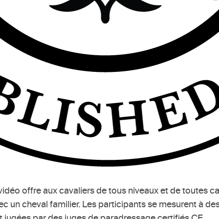
éo offre aux cavaliers de tous niveaux et de toutes caté
ec un cheval familier. Les participants se mesurent à des
t jugées par des juges de paradressage certifiés CE.