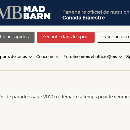
Partenaire officiel de nutrition
Canada Équestre
Liens rapides
Sécurité dans le sport
Faire un don
sports de races
Concours
Entraîneur(e)s et officiel(le)s
S
déo de paradressage 2020 redémarre à temps pour le segment 