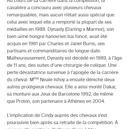
Au cours de sa carrière dans la compétition, la
cavalière a concouru avec plusieurs chevaux
remarquables, mais aucun n’était aussi spécial que
celui avec lequel elle a remporté la plupart de ses
médailles en 1988. Dynasty (Darling x Marmor), son
bien-aimé hongre hanovrien bai foncé, avait été
acquis en 1981 par Charles et Janet Burns, ses
partisans et commanditaires de longue date.
Malheureusement, Dynasty est décédé en 1989, à l’âge
de 11 ans, des suites d’une chirurgie de colique. Une
perte dévastatrice survenue à l’apogée de la carrière
me
du cheval. M
Neale-Ishoy a ensuite déniché deux
autres prodigieux chevaux. Elle a ainsi monté Dakar,
sa monture aux Jeux de Barcelone 1992, de même
que Proton, son partenaire à Athènes en 2004.
L’implication de Cindy auprès des chevaux s’est
poursuivie bien après sa retraite de la compétition. À