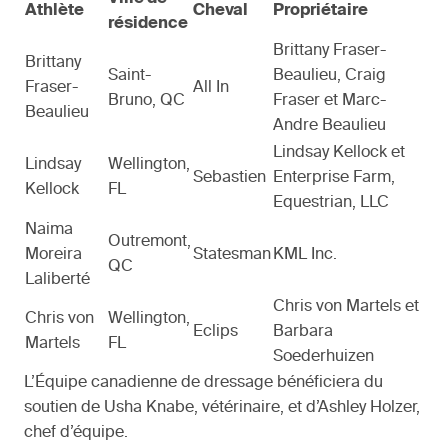
Athlète
Cheval
Propriétaire
résidence
Brittany Fraser-
Brittany
Saint-
Beaulieu, Craig
Fraser-
All In
Bruno, QC
Fraser et Marc-
Beaulieu
Andre Beaulieu
Lindsay Kellock et
Lindsay
Wellington,
Sebastien
Enterprise Farm,
Kellock
FL
Equestrian, LLC
Naima
Outremont,
Moreira
Statesman
KML Inc.
QC
Laliberté
Chris von Martels et
Chris von
Wellington,
Eclips
Barbara
Martels
FL
Soederhuizen
L’Équipe canadienne de dressage bénéficiera du
soutien de Usha Knabe, vétérinaire, et d’Ashley Holzer,
chef d’équipe.