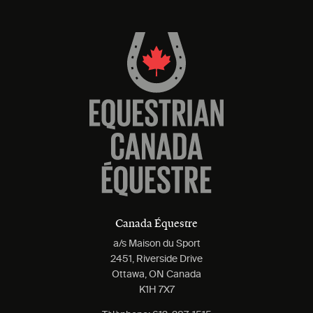
Canada Équestre
a/s Maison du Sport
2451, Riverside Drive
Ottawa, ON Canada
K1H 7X7