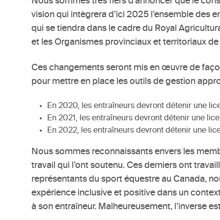
Nous sommes très fiers d’annoncer que le conse
vision qui intègrera d’ici 2025 l’ensemble des en
qui se tiendra dans le cadre du Royal Agricultur
et les Organismes provinciaux et territoriaux de
Ces changements seront mis en œuvre de façon p
pour mettre en place les outils de gestion approp
En 2020, les entraîneurs devront détenir une lic
En 2021, les entraîneurs devront détenir une lic
En 2022, les entraîneurs devront détenir une li
Nous sommes reconnaissants envers les membre
travail qui l’ont soutenu. Ces derniers ont trava
représentants du sport équestre au Canada, nou
expérience inclusive et positive dans un contexte
à son entraîneur. Malheureusement, l’inverse est 