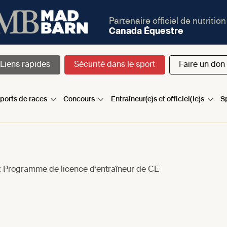
Partenaire officiel de nutrition
Canada Équestre
Liens rapides
Sécurité dans le sport
Faire un don
sports de races
Concours
Entraîneur(e)s et officiel(le)s
S
 Programme de licence d’entraîneur de CE