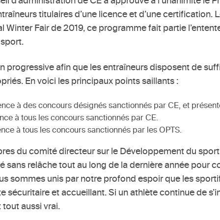
il d’administration de CE a approuvé à l’unanimité le 
traîneurs titulaires d’une licence et d’une certification. 
al Winter Fair de 2019, ce programme fait partie l’entent
 sport.
rogressive afin que les entraîneurs disposent de suff
riés. En voici les principaux points saillants :
ence à des concours désignés sanctionnés par CE, et présentés
ence à tous les concours sanctionnés par CE.
cence à tous les concours sanctionnés par les OPTS.
s du comité directeur sur le Développement du sport
illé sans relâche tout au long de la dernière année pour c
s sommes unis par notre profond espoir que les sporti
 sécuritaire et accueillant. Si un athlète continue de s’
tout aussi vrai.