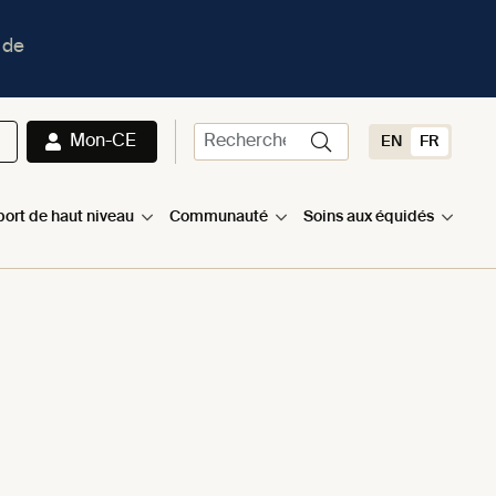
 de
Mon-CE
EN
FR
port de haut niveau
Communauté
Soins aux équidés