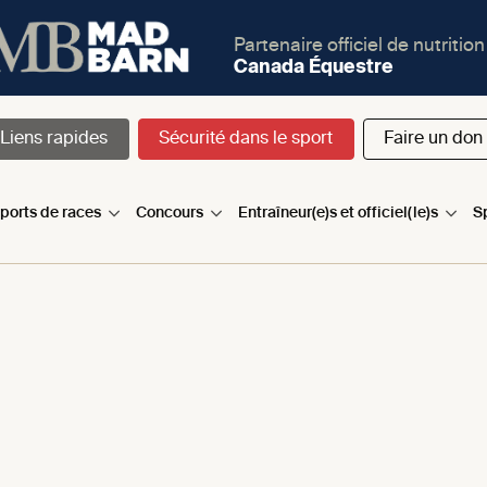
Partenaire officiel de nutrition
Canada Équestre
Liens rapides
Sécurité dans le sport
Faire un don
sports de races
Concours
Entraîneur(e)s et officiel(le)s
S