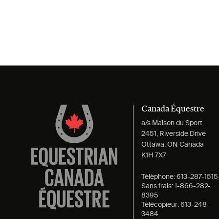
Canada Équestre
a/s Maison du Sport
2451, Riverside Drive
Ottawa, ON Canada
K1H 7X7
Tèlèphone:
613-287-1515
Sans frais:
1-866-282-
8395
Télécopieur:
613-248-
3484