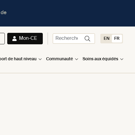
 de
Mon-CE
EN
FR
port de haut niveau
Communauté
Soins aux équidés