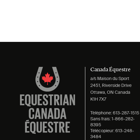
Canada Équestre
a/s Maison du Sport
2451, Riverside Drive
Ottawa, ON Canada
K1H 7X7
Tèlèphone:
613-287-1515
Sans frais:
1-866-282-
8395
Télécopieur:
613-248-
3484