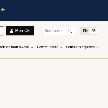
 de
Mon-CE
EN
FR
port de haut niveau
Communauté
Soins aux équidés