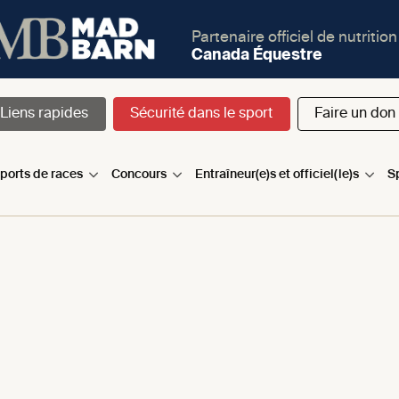
Partenaire officiel de nutrition
Canada Équestre
Liens rapides
Sécurité dans le sport
Faire un don
sports de races
Concours
Entraîneur(e)s et officiel(le)s
S