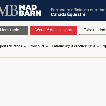
Partenaire officiel de nutrition
Canada Équestre
Liens rapides
Sécurité dans le sport
Faire un don
sports de races
Concours
Entraîneur(e)s et officiel(le)s
S