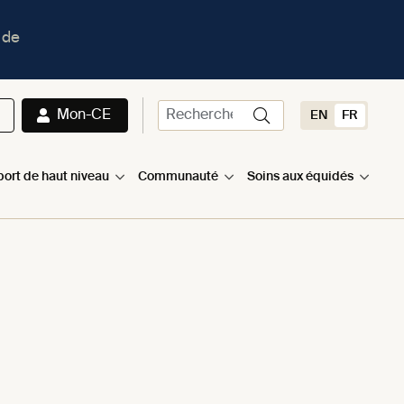
 de
Mon-CE
EN
FR
port de haut niveau
Communauté
Soins aux équidés