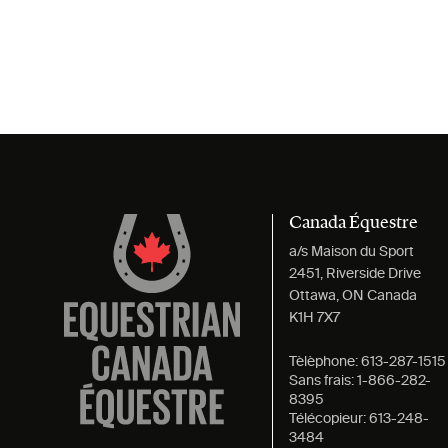
Canada Équestre
a/s Maison du Sport
2451, Riverside Drive
Ottawa, ON Canada
K1H 7X7
Tèlèphone:
613-287-1515
Sans frais:
1-866-282-
8395
Télécopieur:
613-248-
3484