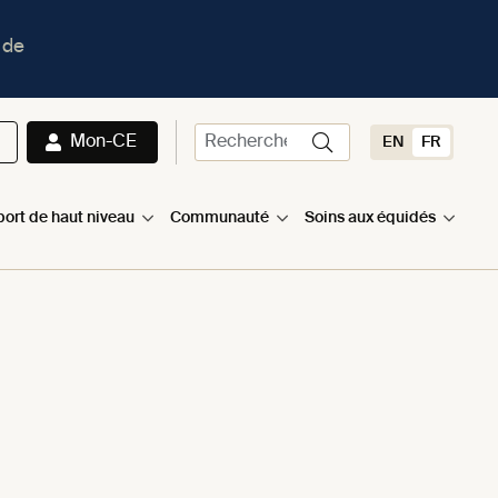
 de
Mon-CE
EN
FR
port de haut niveau
Communauté
Soins aux équidés