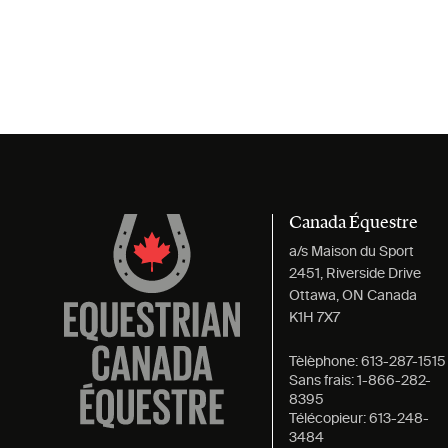
Canada Équestre
a/s Maison du Sport
2451, Riverside Drive
Ottawa, ON Canada
K1H 7X7
Tèlèphone:
613-287-1515
Sans frais:
1-866-282-
8395
Télécopieur:
613-248-
3484