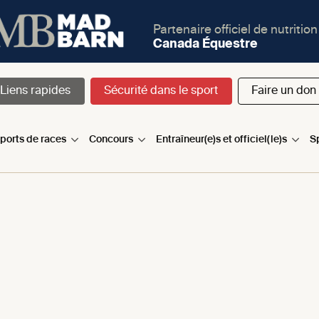
Partenaire officiel de nutrition
Canada Équestre
Liens rapides
Sécurité dans le sport
Faire un don
sports de races
Concours
Entraîneur(e)s et officiel(le)s
S