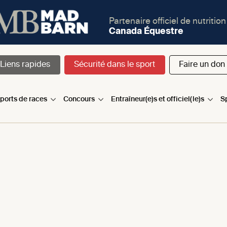
Partenaire officiel de nutrition
Canada Équestre
Liens rapides
Sécurité dans le sport
Faire un don
sports de races
Concours
Entraîneur(e)s et officiel(le)s
S