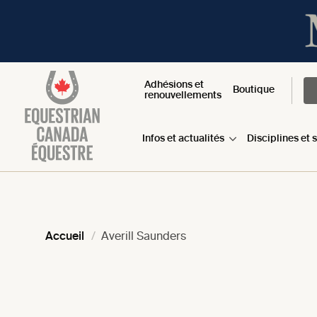
Adhésions et
Boutique
renouvellements
Infos et actualités
Disciplines et 
Accueil
Averill Saunders