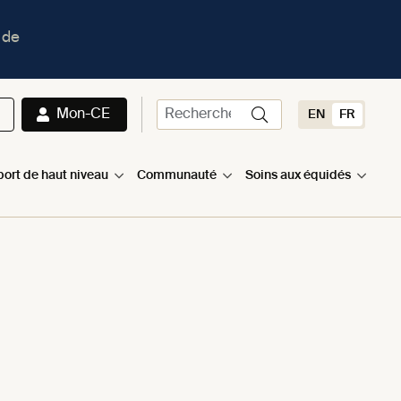
 de
Mon-CE
EN
FR
port de haut niveau
Communauté
Soins aux équidés