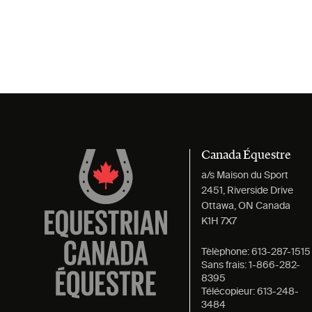
Canada Équestre
a/s Maison du Sport
2451, Riverside Drive
Ottawa, ON Canada
K1H 7X7
Tèlèphone:
613-287-1515
Sans frais:
1-866-282-
8395
Télécopieur:
613-248-
3484