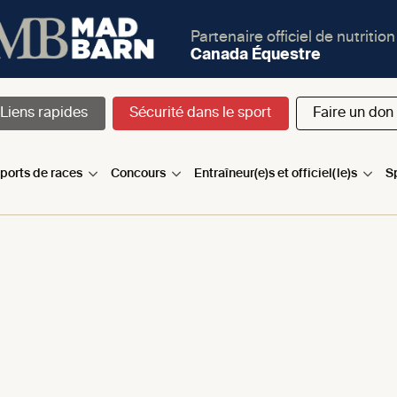
Partenaire officiel de nutrition
Canada Équestre
Liens rapides
Sécurité dans le sport
Faire un don
sports de races
Concours
Entraîneur(e)s et officiel(le)s
S