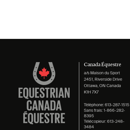
Canada Équestre
a/s Maison du Sport
2451, Riverside Drive
Ottawa, ON Canada
K1H 7X7
Tèlèphone:
613-287-1515
Sans frais:
1-866-282-
8395
Télécopieur:
613-248-
3484