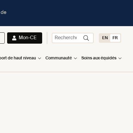
 de
Mon-CE
EN
FR
port de haut niveau
Communauté
Soins aux équidés