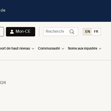
 de
Mon-CE
EN
FR
port de haut niveau
Communauté
Soins aux équidés
2024