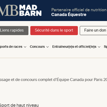
Partenaire officiel de nutrition
Canada Équestre
Liens rapides
Sécurité dans le sport
Faire un don
sports de races
Concours
Entraîneur(e)s et officiel(le)s
S
ssage et de concours complet d’Équipe Canada pour Paris 
Sport de haut niveau