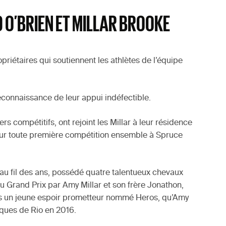
D O’BRIEN ET MILLAR BROOKE
riétaires qui soutiennent les athlètes de l’équipe
econnaissance de leur appui indéfectible.
rs compétitifs, ont rejoint les Millar à leur résidence
 leur toute première compétition ensemble à Spruce
 au fil des ans, possédé quatre talentueux chevaux
au Grand Prix par Amy Millar et son frère Jonathon,
cquis un jeune espoir prometteur nommé Heros, qu’Amy
iques de Rio en 2016.