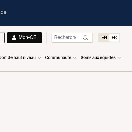
 de
Mon-CE
EN
FR
port de haut niveau
Communauté
Soins aux équidés