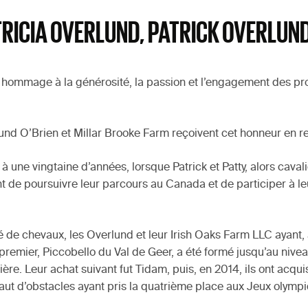
ATRICIA OVERLUND, PATRICK OVERLUN
d hommage à la générosité, la passion et l’engagement des prop
rlund O’Brien et Millar Brooke Farm reçoivent cet honneur en r
à une vingtaine d’années, lorsque Patrick et Patty, alors cavalie
vant de poursuivre leur parcours au Canada et de participer à
té de chevaux, les Overlund et leur Irish Oaks Farm LLC ayant,
e premier, Piccobello du Val de Geer, a été formé jusqu’au nive
rière. Leur achat suivant fut Tidam, puis, en 2014, ils ont a
aut d’obstacles ayant pris la quatrième place aux Jeux olymp