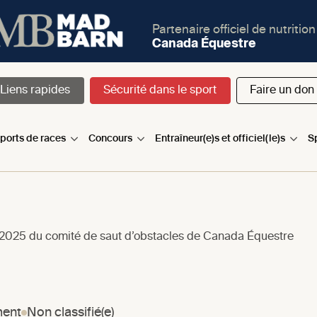
Partenaire officiel de nutrition
Canada Équestre
Liens rapides
Sécurité dans le sport
Faire un don
sports de races
Concours
Entraîneur(e)s et officiel(le)s
S
e 2025 du comité de saut d’obstacles de Canada Équestre
ment
Non classifié(e)