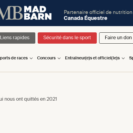
Partenaire officiel de nutrition
Canada Équestre
Liens rapides
Sécurité dans le sport
Faire un don
sports de races
Concours
Entraîneur(e)s et officiel(le)s
S
ui nous ont quittés en 2021