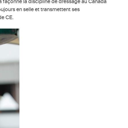
t a façonné la discipline de dressage au Canada
oujours en selle et transmettent ses
de CE.