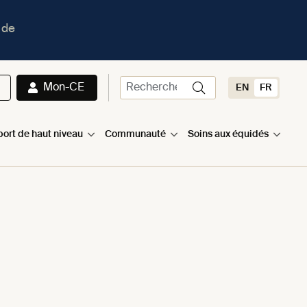
 de
Mon-CE
EN
FR
port de haut niveau
Communauté
Soins aux équidés