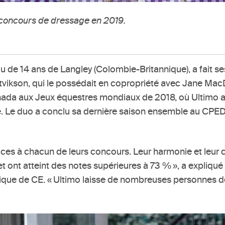
n concours de dressage en 2019.
lou de 14 ans de Langley (Colombie-Britannique), a fait
tvikson, qui le possédait en copropriété avec Jane Ma
 Canada aux Jeux équestres mondiaux de 2018, où Ultimo
e. Le duo a conclu sa dernière saison ensemble au CPEDI
ces à chacun de leurs concours. Leur harmonie et leur c
 ont atteint des notes supérieures à 73 % », a expliqué C
ue de CE. « Ultimo laisse de nombreuses personnes derri